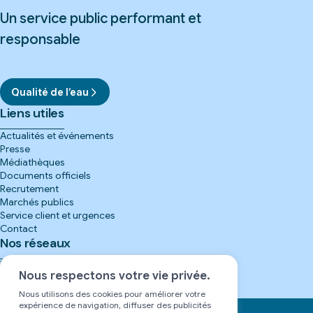
Un service public performant et
responsable
Qualité de l’eau
Liens utiles
Actualités et événements
Presse
Médiathèques
Documents officiels
Recrutement
Marchés publics
Service client et urgences
Contact
Nos réseaux
Instagram
(nouvelle
fenêtre)
Facebook
(nouvelle
Nous respectons votre vie privée.
fenêtre)
LinkedIn
(nouvelle
fenêtre)
YouTube
(nouvelle
Nous utilisons des cookies pour améliorer votre
fenêtre)
expérience de navigation, diffuser des publicités