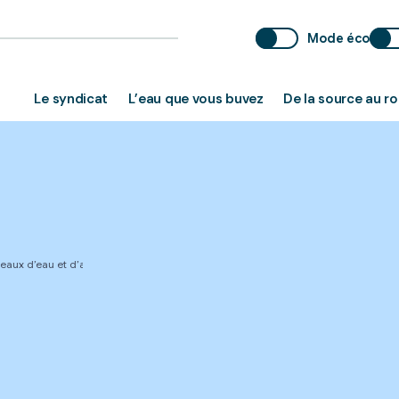
Mode éco
Le syndicat
L’eau que vous buvez
De la source au r
seaux d’eau et d’assainissement