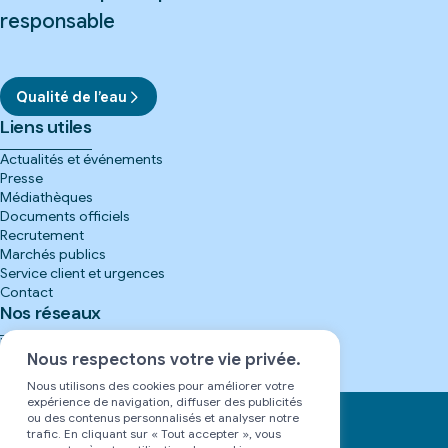
responsable
Qualité de l’eau
Liens utiles
Actualités et événements
Presse
Médiathèques
Documents officiels
Recrutement
Marchés publics
Service client et urgences
Contact
Nos réseaux
Instagram
(nouvelle
fenêtre)
Facebook
(nouvelle
Nous respectons votre vie privée.
fenêtre)
LinkedIn
(nouvelle
fenêtre)
YouTube
(nouvelle
Nous utilisons des cookies pour améliorer votre
fenêtre)
expérience de navigation, diffuser des publicités
ou des contenus personnalisés et analyser notre
trafic. En cliquant sur « Tout accepter », vous