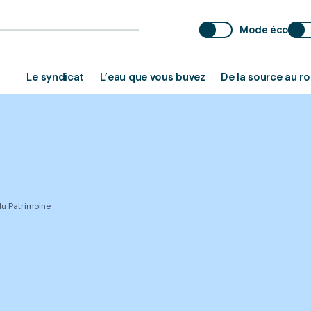
Mode éco
Le syndicat
L’eau que vous buvez
De la source au r
du Patrimoine